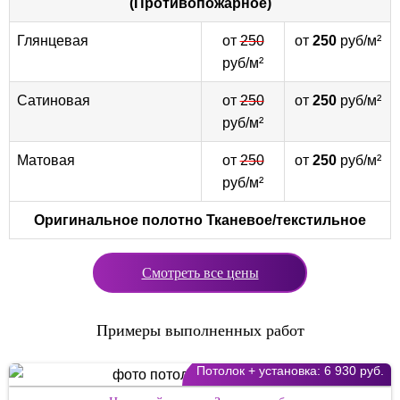
(Противопожарное)
Глянцевая
от
250
от
250
руб/м²
руб/м²
Сатиновая
от
250
от
250
руб/м²
руб/м²
Матовая
от
250
от
250
руб/м²
руб/м²
Оригинальное полотно
Тканевое/текстильное
Смотреть все цены
Примеры выполненных работ
Потолок + установка:
6 930 руб.