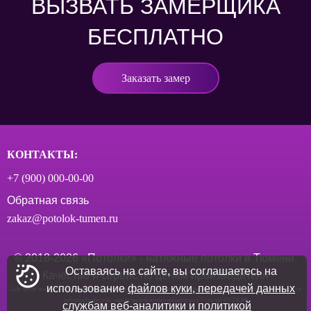
ВЫЗВАТЬ ЗАМЕРЩИКА
БЕСПЛАТНО
Заказать замер
КОНТАКТЫ:
+7 (900) 000‑00-00
Обратная связь
zakaz@potolok-tumen.ru
© 2018-
2026
«Потолки» - натяжные потолки в Тюмени.
Оставаясь на сайте, вы соглашаетесь на
Качество и сервис по ценам производителя
использование
файлов куки, передачей данных
Сайт носит исключительно информационный характер. Опубликованная информация ни при каких условиях не является
публичной офертой, определяемой положениями пункта 2 статьи 437 ГК РФ
службам веб-аналитики и политикой