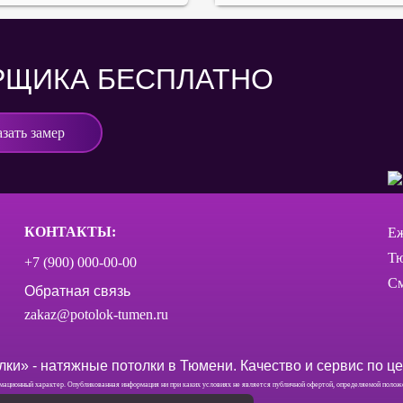
РЩИКА БЕСПЛАТНО
азать замер
КОНТАКТЫ:
Еж
Тю
+7 (900) 000‑00-00
См
Обратная связь
zakaz@potolok-tumen.ru
ки» - натяжные потолки в Тюмени. Качество и сервис по ц
ационный характер. Опубликованная информация ни при каких условиях не является публичной офертой, определяемой полож