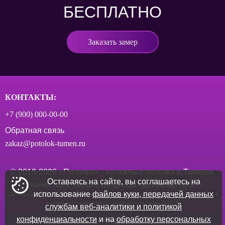
БЕСПЛАТНО
Заказать замер
КОНТАКТЫ:
+7 (900) 000‑00-00
Обратная связь
zakaz@potolok-tumen.ru
© 2018-
2026
«Потолки» - натяжные потолки в Тюмени.
Оставаясь на сайте, вы соглашаетесь на
Качество и сервис по ценам производителя
использование
файлов куки, передачей данных
Сайт носит исключительно информационный характер. Опубликованная информация ни при каких условиях не является
публичной офертой, определяемой положениями пункта 2 статьи 437 ГК РФ
службам веб-аналитики и политикой
конфиденциальности
и на
обработку персональных
Политика конфиденциальности